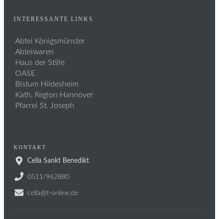
INTERESSANTE LINKS
Abtei Königsmünster
Abteiwaren
Haus der Stille
OASE
Bistum Hildesheim
Kath. Region Hannover
Pfarrei St. Joseph
KONTAKT
Cella Sankt Benedikt
0511/962880
cella@t-online.de