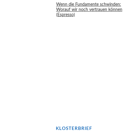
Wenn die Fundamente schwinden:
Worauf wir noch vertrauen können
(Espresso)
Bleiben wir in Kontakt...!
JETZT UNSEREN
KLOSTERBRIEF
BESTELLEN