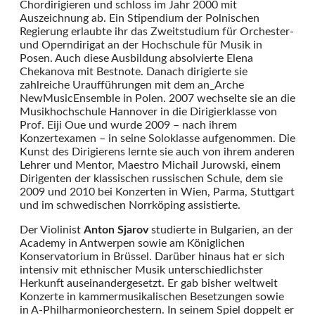
Chordirigieren und schloss im Jahr 2000 mit
Auszeichnung ab. Ein Stipendium der Polnischen
Regierung erlaubte ihr das Zweitstudium für Orchester-
und Operndirigat an der Hochschule für Musik in
Posen. Auch diese Ausbildung absolvierte Elena
Chekanova mit Bestnote. Danach dirigierte sie
zahlreiche Uraufführungen mit dem an_Arche
NewMusicEnsemble in Polen. 2007 wechselte sie an die
Musikhochschule Hannover in die Dirigierklasse von
Prof. Eiji Oue und wurde 2009 – nach ihrem
Konzertexamen – in seine Soloklasse aufgenommen. Die
Kunst des Dirigierens lernte sie auch von ihrem anderen
Lehrer und Mentor, Maestro Michail Jurowski, einem
Dirigenten der klassischen russischen Schule, dem sie
2009 und 2010 bei Konzerten in Wien, Parma, Stuttgart
und im schwedischen Norrköping assistierte.
Der Violinist
Anton Sjarov
studierte in Bulgarien, an der
Academy in Antwerpen sowie am Königlichen
Konservatorium in Brüssel. Darüber hinaus hat er sich
intensiv mit ethnischer Musik unterschiedlichster
Herkunft auseinandergesetzt. Er gab bisher weltweit
Konzerte in kammermusikalischen Besetzungen sowie
in A-Philharmonieorchestern. In seinem Spiel doppelt er