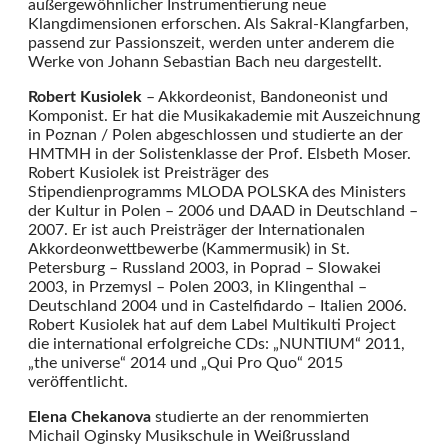
außergewöhnlicher Instrumentierung neue
Klangdimensionen erforschen. Als Sakral-Klangfarben,
passend zur Passionszeit, werden unter anderem die
Werke von Johann Sebastian Bach neu dargestellt.
Robert Kusiolek
– Akkordeonist, Bandoneonist und
Komponist. Er hat die Musikakademie mit Auszeichnung
in Poznan / Polen abgeschlossen und studierte an der
HMTMH in der Solistenklasse der Prof. Elsbeth Moser.
Robert Kusiolek ist Preisträger des
Stipendienprogramms MLODA POLSKA des Ministers
der Kultur in Polen – 2006 und DAAD in Deutschland –
2007. Er ist auch Preisträger der Internationalen
Akkordeonwettbewerbe (Kammermusik) in St.
Petersburg – Russland 2003, in Poprad – Slowakei
2003, in Przemysl – Polen 2003, in Klingenthal –
Deutschland 2004 und in Castelfidardo – Italien 2006.
Robert Kusiolek hat auf dem Label Multikulti Project
die international erfolgreiche CDs: „NUNTIUM“ 2011,
„the universe“ 2014 und „Qui Pro Quo“ 2015
veröffentlicht.
Elena Chekanova
studierte an der renommierten
Michail Oginsky Musikschule in Weißrussland