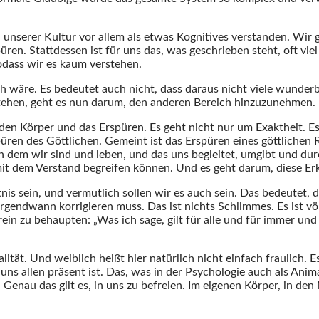
 unserer Kultur vor allem als etwas Kognitives verstanden. Wir 
ren. Stattdessen ist für uns das, was geschrieben steht, oft vie
odass wir es kaum verstehen.
lsch wäre. Es bedeutet auch nicht, dass daraus nicht viele wund
t stehen, geht es nun darum, den anderen Bereich hinzuzunehmen.
 den Körper und das Erspüren. Es geht nicht nur um Exaktheit. E
ren des Göttlichen. Gemeint ist das Erspüren eines göttlichen 
n dem wir sind und leben, und das uns begleitet, umgibt und du
mit dem Verstand begreifen können. Und es geht darum, diese Er
nis sein, und vermutlich sollen wir es auch sein. Das bedeutet, 
ch irgendwann korrigieren muss. Das ist nichts Schlimmes. Es ist v
rein zu behaupten: „Was ich sage, gilt für alle und für immer und
alität. Und weiblich heißt hier natürlich nicht einfach fraulich. 
n uns allen präsent ist. Das, was in der Psychologie auch als An
enau das gilt es, in uns zu befreien. Im eigenen Körper, in den