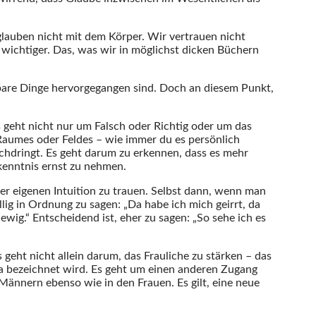
glauben nicht mit dem Körper. Wir vertrauen nicht
l wichtiger. Das, was wir in möglichst dicken Büchern
erbare Dinge hervorgegangen sind. Doch an diesem Punkt,
s geht nicht nur um Falsch oder Richtig oder um das
Raumes oder Feldes – wie immer du es persönlich
rchdringt. Es geht darum zu erkennen, dass es mehr
kenntnis ernst zu nehmen.
der eigenen Intuition zu trauen. Selbst dann, wenn man
öllig in Ordnung zu sagen: „Da habe ich mich geirrt, da
 ewig.“ Entscheidend ist, eher zu sagen: „So sehe ich es
Es geht nicht allein darum, das Frauliche zu stärken – das
ima bezeichnet wird. Es geht um einen anderen Zugang
 Männern ebenso wie in den Frauen. Es gilt, eine neue