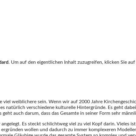
dard
. Um auf den eigentlichen Inhalt zuzugreifen, klicken Sie au
 viel weiblichere sein. Wenn wir auf 2000 Jahre Kirchengeschich
s natürlich verschiedene kulturelle Hintergründe. Es geht dabe
 geht auch darum, dass das Gesamte in seiner Form sehr männlich
angelegt. Es steckt schlichtweg viel zu viel Kopf darin. Vieles i
 ergründen wollen und dadurch zu immer komplexeren Modellen 
normale Gläubige wurde das gesamte System so komplex und ver