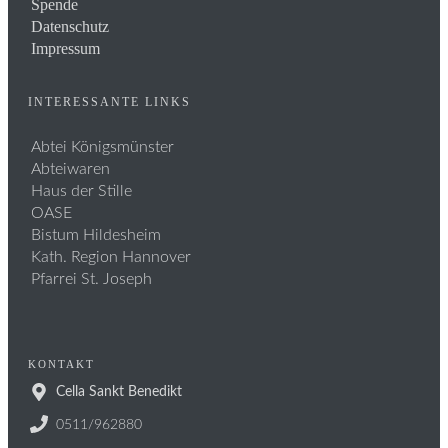
Spende
Datenschutz
Impressum
INTERESSANTE LINKS
Abtei Königsmünster
Abteiwaren
Haus der Stille
OASE
Bistum Hildesheim
Kath. Region Hannover
Pfarrei St. Joseph
KONTAKT
Cella Sankt Benedikt
0511/962880