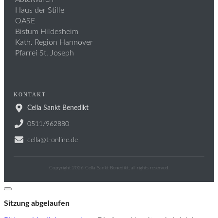
Haus der Stille
OASE
Bistum Hildesheim
Kath. Region Hannover
Pfarrei St. Joseph
KONTAKT
Cella Sankt Benedikt
0511/962880
cella@t-online.de
Copyright
2026
Cella Sankt Benedikt
, all rights reserved.
Dialog
schließen
Sitzung abgelaufen