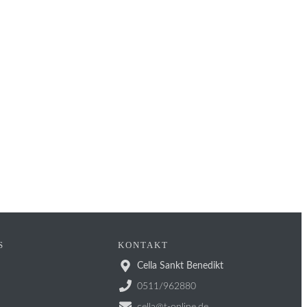
S
KONTAKT
Cella Sankt Benedikt
0511/962880