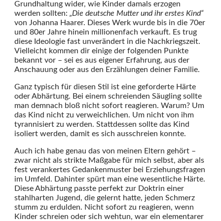
Grundhaltung wider, wie Kinder damals erzogen
werden sollten:
„Die deutsche Mutter und ihr erstes Kind“
von Johanna Haarer. Dieses Werk wurde bis in die 70er
und 80er Jahre hinein millionenfach verkauft. Es trug
diese Ideologie fast unverändert in die Nachkriegszeit.
Vielleicht kommen dir einige der folgenden Punkte
bekannt vor – sei es aus eigener Erfahrung, aus der
Anschauung oder aus den Erzählungen deiner Familie.
Ganz typisch für diesen Stil ist eine geforderte Härte
oder Abhärtung. Bei einem schreienden Säugling sollte
man demnach bloß nicht sofort reagieren. Warum? Um
das Kind nicht zu verweichlichen. Um nicht von ihm
tyrannisiert zu werden. Stattdessen sollte das Kind
isoliert werden, damit es sich ausschreien konnte.
Auch ich habe genau das von meinen Eltern gehört –
zwar nicht als strikte Maßgabe für mich selbst, aber als
fest verankertes Gedankenmuster bei Erziehungsfragen
im Umfeld. Dahinter spürt man eine wesentliche Härte.
Diese Abhärtung passte perfekt zur Doktrin einer
stahlharten Jugend, die gelernt hatte, jeden Schmerz
stumm zu erdulden. Nicht sofort zu reagieren, wenn
Kinder schreien oder sich wehtun, war ein elementarer