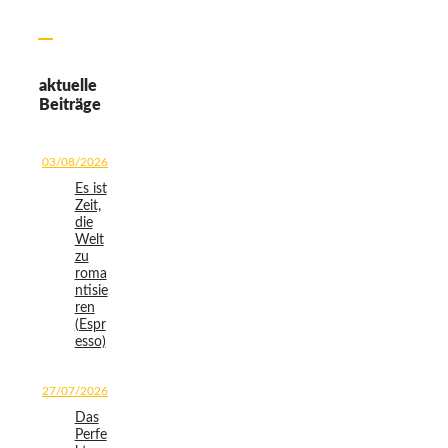
aktuelle
Beiträge
03/08/2026
Es ist
Zeit,
die
Welt
zu
roma
ntisie
ren
(Espr
esso)
27/07/2026
Das
Perfe