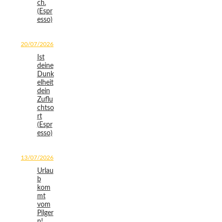
ch.
(Espr
esso)
20/07/2026
Ist
deine
Dunk
elheit
dein
Zuflu
chtso
rt
(Espr
esso)
13/07/2026
Urlau
b
kom
mt
vom
Pilger
n!