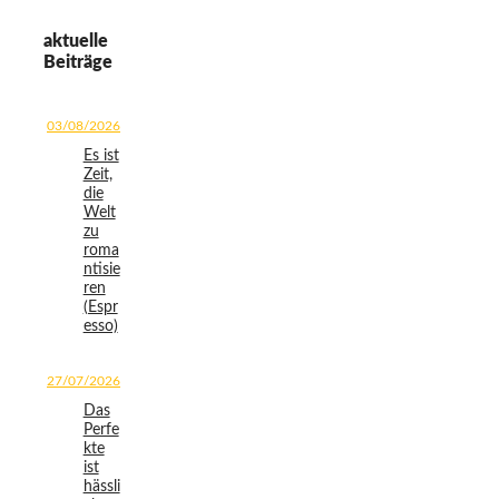
aktuelle
Beiträge
03/08/2026
Es ist
Zeit,
die
Welt
zu
roma
ntisie
ren
(Espr
esso)
27/07/2026
Das
Perfe
kte
ist
hässli