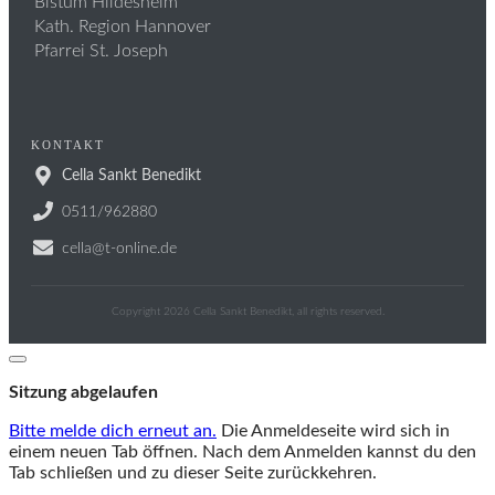
Bistum Hildesheim
Kath. Region Hannover
Pfarrei St. Joseph
KONTAKT
Cella Sankt Benedikt
0511/962880
cella@t-online.de
Copyright
2026
Cella Sankt Benedikt
, all rights reserved.
Dialog
schließen
Sitzung abgelaufen
Bitte melde dich erneut an.
Die Anmeldeseite wird sich in
einem neuen Tab öffnen. Nach dem Anmelden kannst du den
Tab schließen und zu dieser Seite zurückkehren.