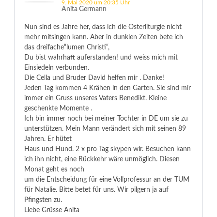
9. Mai 2020 um 20:35 Uhr
Anita Germann
Nun sind es Jahre her, dass ich die Osterliturgie nicht
mehr mitsingen kann. Aber in dunklen Zeiten bete ich
das dreifache“lumen Christi“,
Du bist wahrhaft auferstanden! und weiss mich mit
Einsiedeln verbunden.
Die Cella und Bruder David helfen mir . Danke!
Jeden Tag kommen 4 Krähen in den Garten. Sie sind mir
immer ein Gruss unseres Vaters Benedikt. Kleine
geschenkte Momente .
Ich bin immer noch bei meiner Tochter in DE um sie zu
unterstützen. Mein Mann verändert sich mit seinen 89
Jahren. Er hütet
Haus und Hund. 2 x pro Tag skypen wir. Besuchen kann
ich ihn nicht, eine Rückkehr wäre unmöglich. Diesen
Monat geht es noch
um die Entscheidung für eine Vollprofessur an der TUM
für Natalie. Bitte betet für uns. Wir pilgern ja auf
Pfingsten zu.
Liebe Grüsse Anita