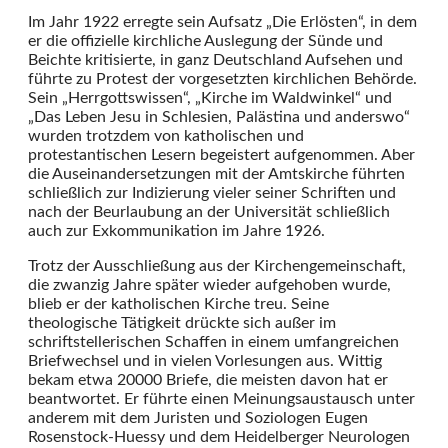
Im Jahr 1922 erregte sein Aufsatz „Die Erlösten“, in dem
er die offizielle kirchliche Auslegung der Sünde und
Beichte kritisierte, in ganz Deutschland Aufsehen und
führte zu Protest der vorgesetzten kirchlichen Behörde.
Sein „Herrgottswissen“, „Kirche im Waldwinkel“ und
„Das Leben Jesu in Schlesien, Palästina und anderswo“
wurden trotzdem von katholischen und
protestantischen Lesern begeistert aufgenommen. Aber
die Auseinandersetzungen mit der Amtskirche führten
schließlich zur Indizierung vieler seiner Schriften und
nach der Beurlaubung an der Universität schließlich
auch zur Exkommunikation im Jahre 1926.
Trotz der Ausschließung aus der Kirchengemeinschaft,
die zwanzig Jahre später wieder aufgehoben wurde,
blieb er der katholischen Kirche treu. Seine
theologische Tätigkeit drückte sich außer im
schriftstellerischen Schaffen in einem umfangreichen
Briefwechsel und in vielen Vorlesungen aus. Wittig
bekam etwa 20000 Briefe, die meisten davon hat er
beantwortet. Er führte einen Meinungsaustausch unter
anderem mit dem Juristen und Soziologen Eugen
Rosenstock-Huessy und dem Heidelberger Neurologen