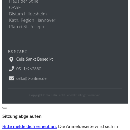
Haus der Stille
OASE
Bistum Hildesheim
Kath. Region Hannover
Pfarrei St. Joseph
KONTAKT
Cella Sankt Benedikt
0511/962880
cella@t-online.de
Copyright
2026
Cella Sankt Benedikt
, all rights reserved.
Dialog
schließen
Sitzung abgelaufen
Bitte melde dich erneut an.
Die Anmeldeseite wird sich in