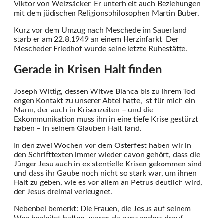
Viktor von Weizsäcker. Er unterhielt auch Beziehungen
mit dem jüdischen Religionsphilosophen Martin Buber.
Kurz vor dem Umzug nach Meschede im Sauerland
starb er am 22.8.1949 an einem Herzinfarkt. Der
Mescheder Friedhof wurde seine letzte Ruhestätte.
Gerade in Krisen Halt finden
Joseph Wittig, dessen Witwe Bianca bis zu ihrem Tod
engen Kontakt zu unserer Abtei hatte, ist für mich ein
Mann, der auch in Krisenzeiten – und die
Exkommunikation muss ihn in eine tiefe Krise gestürzt
haben – in seinem Glauben Halt fand.
In den zwei Wochen vor dem Osterfest haben wir in
den Schrifttexten immer wieder davon gehört, dass die
Jünger Jesu auch in existentielle Krisen gekommen sind
und dass ihr Gaube noch nicht so stark war, um ihnen
Halt zu geben, wie es vor allem an Petrus deutlich wird,
der Jesus dreimal verleugnet.
Nebenbei bemerkt: Die Frauen, die Jesus auf seinem
Weg begleitet hatten, waren da ganz anders drauf…