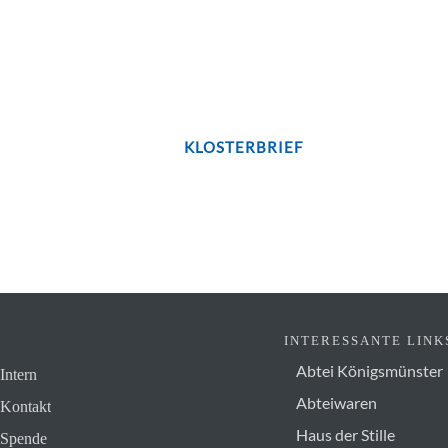
leiben wir in Kontakt..
JETZT UNSEREN
KLOSTERBRIEF
BESTELLEN
INTERESSANTE LINK
Abtei Königsmünster
Intern
Abteiwaren
Kontakt
Haus der Stille
Spende