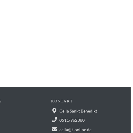
.!
S
KONTAKT
Cella Sankt Benedikt
0511/962880
cella@t-online.de