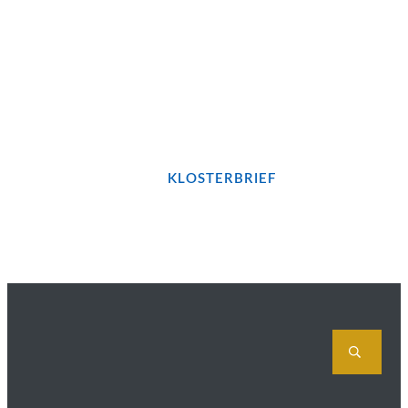
Bleiben wir in Kontakt...!
JETZT UNSEREN
KLOSTERBRIEF
BESTELLEN