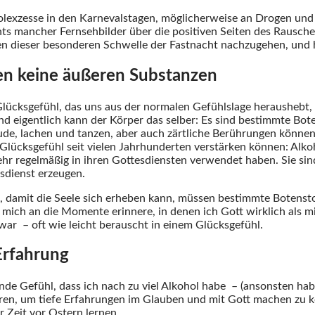
holexzesse in den Karnevalstagen, möglicherweise an Drogen un
ts mancher Fernsehbilder über die positiven Seiten des Rausches
n dieser besonderen Schwelle der Fastnacht nachzugehen, und h
en keine äußeren Substanzen
 Glücksgefühl, das uns aus der normalen Gefühlslage heraushebt,
 eigentlich kann der Körper das selber: Es sind bestimmte Bote
e, lachen und tanzen, aber auch zärtliche Berührungen können 
 Glücksgefühl seit vielen Jahrhunderten verstärken können: Alk
sehr regelmäßig in ihren Gottesdiensten verwendet haben. Sie sin
esdienst erzeugen.
n, damit die Seele sich erheben kann, müssen bestimmte Botenst
ich an die Momente erinnere, in denen ich Gott wirklich als m
war – oft wie leicht berauscht in einem Glücksgefühl.
Erfahrung
elnde Gefühl, dass ich nach zu viel Alkohol habe – (ansonsten ha
ren, um tiefe Erfahrungen im Glauben und mit Gott machen zu k
 Zeit vor Ostern lernen.