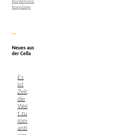
Kontempla
tionstage
Neues aus
der Cella
Es
ist
Zeit,
die
Wel
t zu
rom
anti