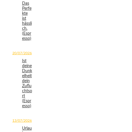
Das
Perfe
kte
ist
hässli
ch.
(Espr
esso)
20/07/2026
Ist
deine
Dunk
elheit
dein
Zuflu
chtso
rt
(Espr
esso)
13/07/2026
Urlau