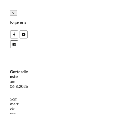
folge uns
Gottesdie
nste
am
06.8.2026
Som
merz
eit
von