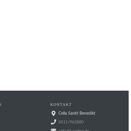
S
KONTAKT
Cella Sankt Benedikt
0511/962880