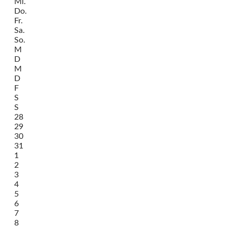
Mi.
Do.
Fr.
Sa.
So.
M
D
M
D
F
S
S
28
29
30
31
1
2
3
4
5
6
7
8