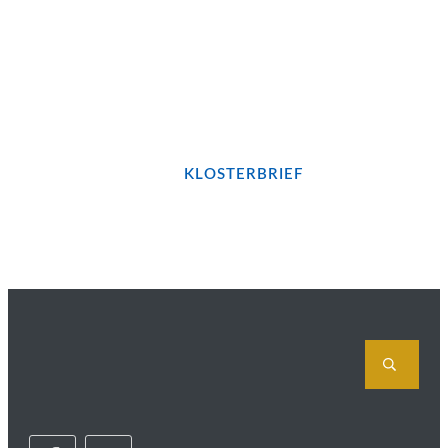
Bleiben wir in Kontakt...!
JETZT UNSEREN
KLOSTERBRIEF
BESTELLEN