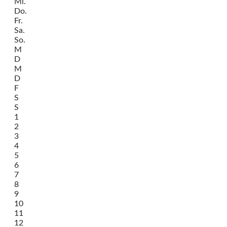
Mi.
Do.
Fr.
Sa.
So.
M
D
M
D
F
S
S
1
2
3
4
5
6
7
8
9
10
11
12