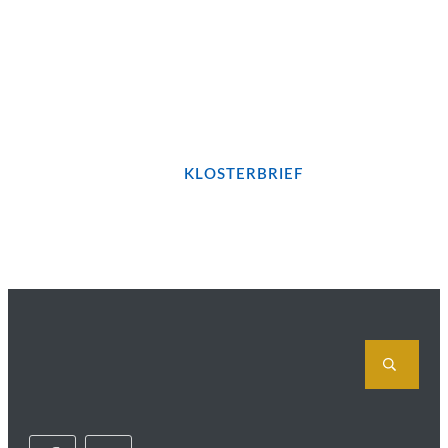
Bleiben wir in Kontakt...!
JETZT UNSEREN
KLOSTERBRIEF
BESTELLEN