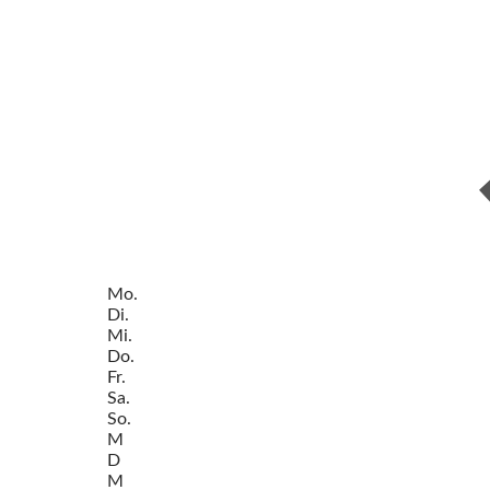
Mo.
Di.
Mi.
Do.
Fr.
Sa.
So.
M
D
M